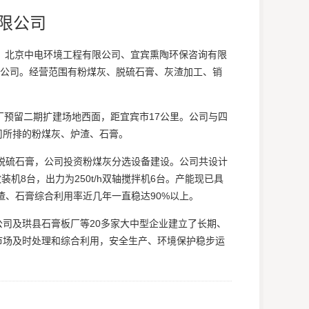
限公司
) 、北京中电环境工程有限公司、宜宾熏陶环保咨询有限
任公司。经营范围有粉煤灰、脱硫石膏、灰渣加工、销
厂预留二期扩建场地西面，距宜宾市17公里。公司与四
司所排的粉煤灰、炉渣、石膏。
、脱硫石膏，公司投资粉煤灰分选设备建设。公司共设计
装机8台，出力为250t/h双轴搅拌机6台。产能现已具
渣、石膏综合利用率近几年一直稳达90%以上。
司及珙县石膏板厂等20多家大中型企业建立了长期、
市场及时处理和综合利用，安全生产、环境保护稳步运