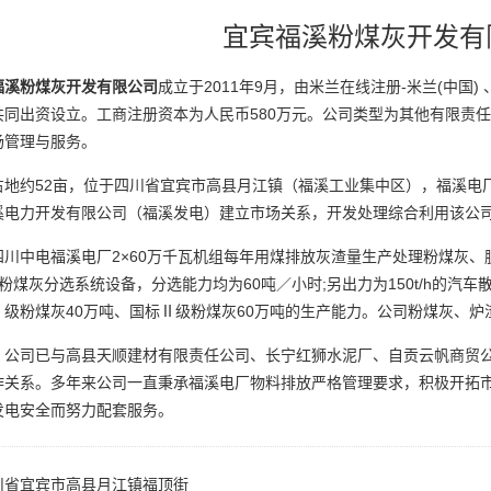
宜宾福溪粉煤灰开发有
福溪粉煤灰开发有限公司
成立于2011年9月，由米兰在线注册-米兰(中国
共同出资设立。工商注册资本为人民币580万元。公司类型为其他有限责
场管理与服务。
占地约52亩，位于四川省宜宾市高县月江镇（福溪工业集中区），福溪电
溪电力开发有限公司（福溪发电）建立市场关系，开发处理综合利用该公
四川中电福溪电厂2×60万千瓦机组每年用煤排放灰渣量生产处理粉煤灰
粉煤灰分选系统设备，分选能力均为60吨／小时;另出力为150t/h的汽车散
Ⅰ级粉煤灰40万吨、国标Ⅱ级粉煤灰60万吨的生产能力。公司粉煤灰、炉
，公司已与高县天顺建材有限责任公司、长宁红狮水泥厂、自贡云帆商贸公
作关系。多年来公司一直秉承福溪电厂物料排放严格管理要求，积极开拓
发电安全而努力配套服务。
川省宜宾市高县月江镇福顶街