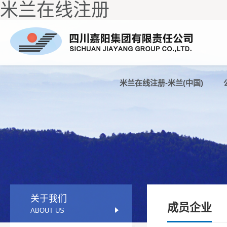
米兰在线注册
公司简介
米兰在线注册
企业理念
党群工作
人才理念
组织架构
企业风采
纪检监察
人才招聘
公示公告
领导团队
社会责任
领导关怀
企业荣誉
嘉阳视频
成员企业
电子刊
米兰在线注册-米兰(中国)
关于我们
成员企业
ABOUT US