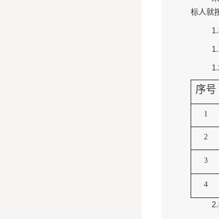
标人就
1
1.
1
序号
1
2
3
4
2