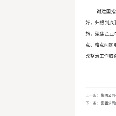
谢建国指
好，归根到底
施，聚焦企业
点、难点问题
改整治工作取
上一条：
集团公司
下一条：
集团公司