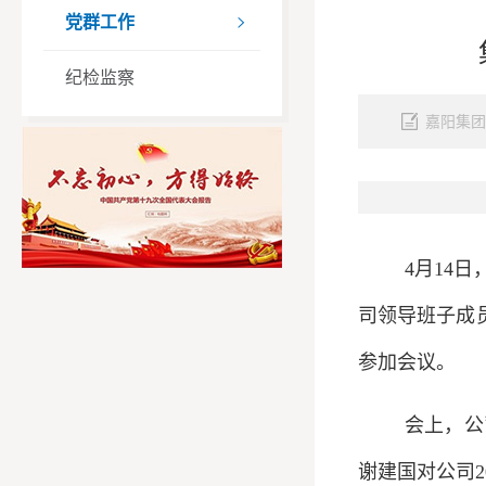
党群工作

纪检监察
嘉阳集团
4月14
司领导班子成
参加会议。
会上，公
谢建国对公司