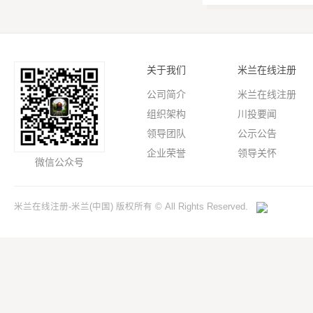
关于我们
米兰在线注册
公司简介
米兰在线注册
组织架构
川投要闻
领导团队
公示公告
企业荣誉
领导关怀
微信公众号
米兰在线注册-米兰(中国) 版权所有 © All Rights Reserved.