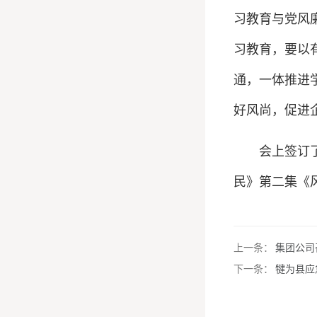
习教育
与党风
习教育，要以
通，一体推进
好风尚，促进
会上签订
民》第二集《
上一条：
集团公司
下一条：
犍为县应