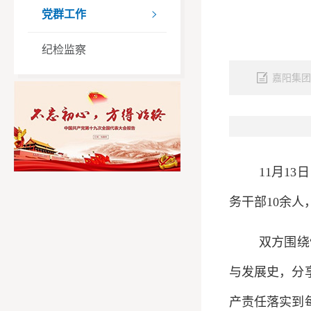
党群工作

纪检监察
嘉阳集团
11月1
务干部10余
双方围绕
与发展史，分
产责任落实到